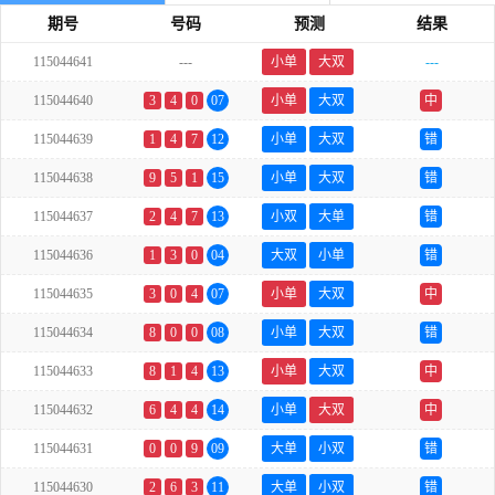
期号
号码
预测
结果
115044641
---
小单
大双
---
115044640
3
4
0
07
小单
大双
中
115044639
1
4
7
12
小单
大双
错
115044638
9
5
1
15
小单
大双
错
115044637
2
4
7
13
小双
大单
错
115044636
1
3
0
04
大双
小单
错
115044635
3
0
4
07
小单
大双
中
115044634
8
0
0
08
小单
大双
错
115044633
8
1
4
13
小单
大双
中
115044632
6
4
4
14
小单
大双
中
115044631
0
0
9
09
大单
小双
错
115044630
2
6
3
11
大单
小双
错