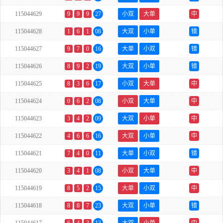
115044629
9
9
9
27
小双
大单
中
115044628
1
6
1
08
大双
小单
错
115044627
9
7
0
16
大单
小双
错
115044626
8
9
2
19
大双
小单
错
115044625
8
3
6
17
小双
大单
中
115044624
0
6
2
08
小双
大单
中
115044623
3
4
2
09
大双
小单
中
115044622
4
6
6
16
大双
小单
中
115044621
7
4
0
11
大单
小双
错
115044620
3
4
1
08
小双
大单
中
115044619
8
5
2
15
大单
小双
中
115044618
8
8
7
23
大双
小单
错