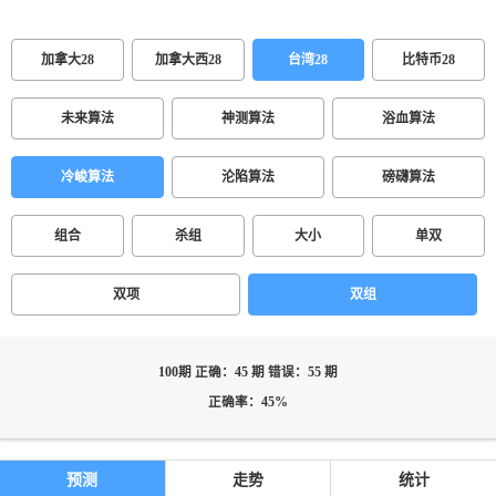
加拿大28
加拿大西28
台湾28
比特币28
未来算法
神测算法
浴血算法
冷峻算法
沦陷算法
磅礴算法
组合
杀组
大小
单双
双项
双组
100期 正确：45 期 错误：55 期
正确率：45%
预测
走势
统计