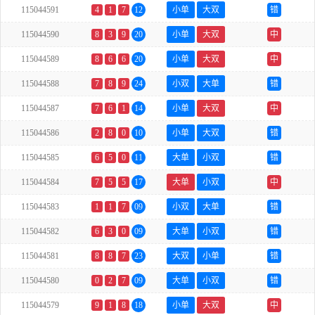
115044591
4
1
7
12
小单
大双
错
115044590
8
3
9
20
小单
大双
中
115044589
8
6
6
20
小单
大双
中
115044588
7
8
9
24
小双
大单
错
115044587
7
6
1
14
小单
大双
中
115044586
2
8
0
10
小单
大双
错
115044585
6
5
0
11
大单
小双
错
115044584
7
5
5
17
大单
小双
中
115044583
1
1
7
09
小双
大单
错
115044582
6
3
0
09
大单
小双
错
115044581
8
8
7
23
大双
小单
错
115044580
0
2
7
09
大单
小双
错
115044579
9
1
8
18
小单
大双
中