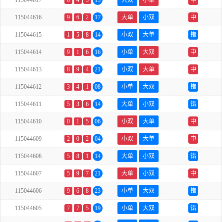
115044617
6
4
3
13
大双
小单
中
115044616
9
6
2
17
大单
小双
中
115044615
1
5
8
14
小双
大单
错
115044614
9
1
6
16
小单
大双
中
115044613
8
9
4
21
小双
大单
中
115044612
3
4
1
08
小单
大双
错
115044611
5
3
6
14
大单
小双
错
115044610
0
1
5
06
小双
大单
中
115044609
2
0
2
04
小双
大单
中
115044608
5
8
1
14
大单
小双
错
115044607
5
9
7
21
大单
小双
中
115044606
9
6
8
23
小单
大双
错
115044605
7
7
5
19
小单
大双
错