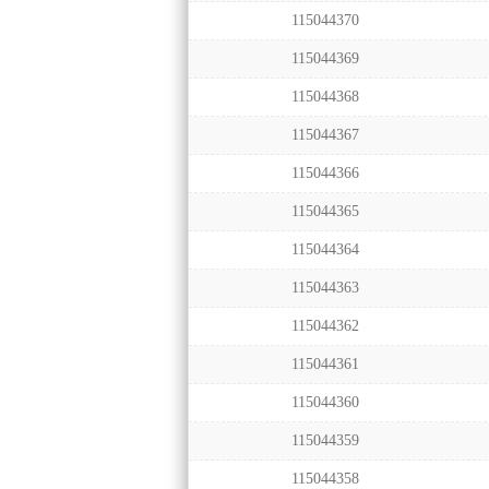
115044370
115044369
115044368
115044367
115044366
115044365
115044364
115044363
115044362
115044361
115044360
115044359
115044358