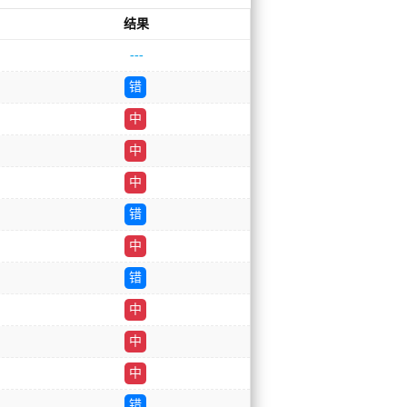
结果
---
错
中
中
中
错
中
错
中
中
中
错