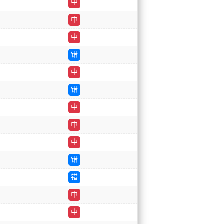
中
中
中
错
中
错
中
中
中
错
错
中
中