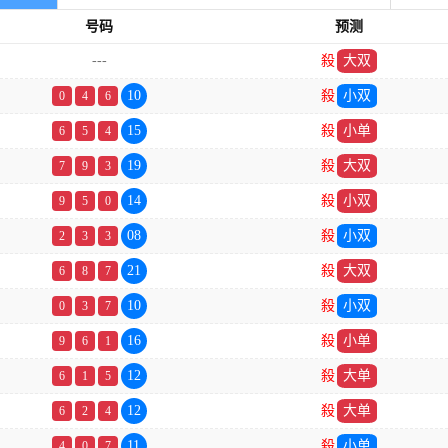
号码
预测
---
殺
大双
10
殺
小双
0
4
6
15
殺
小单
6
5
4
19
殺
大双
7
9
3
14
殺
小双
9
5
0
08
殺
小双
2
3
3
21
殺
大双
6
8
7
10
殺
小双
0
3
7
16
殺
小单
9
6
1
12
殺
大单
6
1
5
12
殺
大单
6
2
4
11
殺
小单
4
0
7