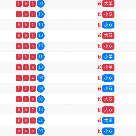
08
殺
大单
1
6
1
13
殺
小双
7
5
1
10
殺
小双
8
0
2
10
殺
大双
9
0
1
16
殺
小双
6
5
5
11
殺
小单
2
5
4
10
殺
小单
6
4
0
06
殺
小双
1
1
4
08
殺
小双
1
2
5
02
殺
大双
1
1
0
13
殺
大双
6
0
7
21
殺
大单
8
9
4
06
殺
小双
0
6
0