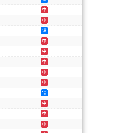
中
中
错
中
中
中
中
中
错
中
中
中