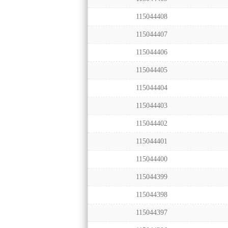
115044408
115044407
115044406
115044405
115044404
115044403
115044402
115044401
115044400
115044399
115044398
115044397