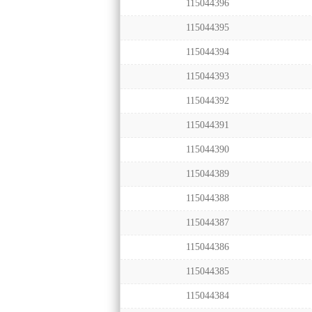
115044396
115044395
115044394
115044393
115044392
115044391
115044390
115044389
115044388
115044387
115044386
115044385
115044384