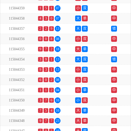
115044359
1
5
1
07
小
双
中
115044358
4
3
0
07
大
单
中
115044357
2
2
9
13
大
双
错
115044356
0
0
8
08
小
双
中
115044355
9
7
2
18
大
单
中
115044354
3
9
1
13
大
双
错
115044353
9
3
1
13
小
双
中
115044352
6
0
2
08
小
双
中
115044351
1
1
2
04
小
单
中
115044350
3
7
6
16
小
双
中
115044349
7
5
4
16
大
单
中
115044348
9
7
7
23
大
单
中