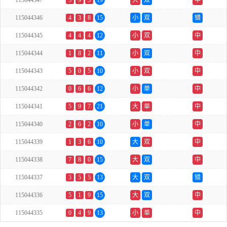
115044347
5
9
5
19
大
双
中
115044346
4
3
8
15
小
双
错
115044345
4
4
4
12
小
双
中
115044344
1
8
2
11
小
双
中
115044343
5
0
5
10
小
双
中
115044342
0
6
6
12
小
单
中
115044341
5
9
7
21
大
单
中
115044340
2
6
2
10
小
单
中
115044339
1
3
6
10
大
双
中
115044338
7
8
0
15
大
双
中
115044337
3
5
5
13
大
双
错
115044336
5
1
9
15
大
双
中
115044335
0
4
9
13
小
单
中