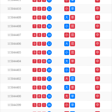
115044411
6
1
5
12
小
单
中
115044410
6
2
4
12
小
单
中
115044409
4
0
7
11
大
单
中
115044408
7
5
4
16
小
双
中
115044407
4
3
3
10
小
双
中
115044406
0
5
7
12
大
双
中
115044405
9
6
1
16
小
双
中
115044404
7
2
0
09
大
单
中
115044403
7
4
8
19
小
单
中
115044402
7
3
7
17
大
双
中
115044401
0
3
8
11
大
单
中
115044400
2
8
6
16
大
单
中
115044399
5
0
1
06
小
单
中