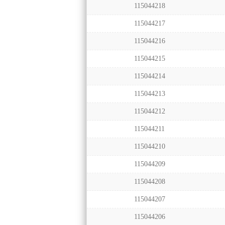
115044218
115044217
115044216
115044215
115044214
115044213
115044212
115044211
115044210
115044209
115044208
115044207
115044206