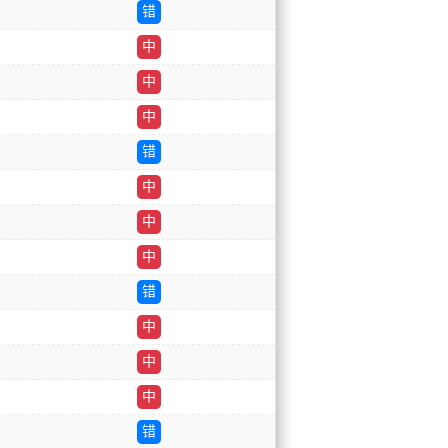
错
中
中
中
错
中
中
中
错
中
中
中
错