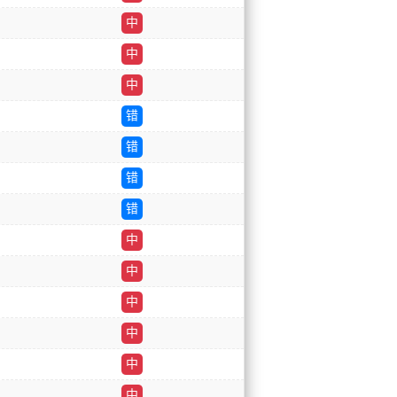
中
中
中
错
错
错
错
中
中
中
中
中
中