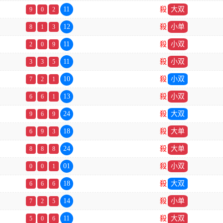
11
殺
大双
9
0
2
12
殺
小单
8
1
3
11
殺
小双
2
0
9
11
殺
小双
3
3
5
10
殺
小双
7
2
1
13
殺
小双
6
6
1
24
殺
大双
9
6
9
18
殺
大单
6
9
3
24
殺
大单
8
8
8
01
殺
小双
0
0
1
18
殺
大双
6
6
6
14
殺
小单
7
2
5
11
殺
大双
5
0
6