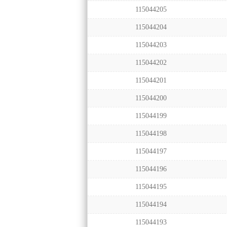
115044205
115044204
115044203
115044202
115044201
115044200
115044199
115044198
115044197
115044196
115044195
115044194
115044193