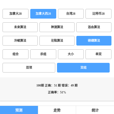
加拿大28
加拿大西28
台湾28
比特币28
未来算法
神测算法
浴血算法
冷峻算法
沦陷算法
磅礴算法
组合
杀组
大小
单双
双项
双组
100期 正确：51 期 错误：49 期
正确率：51%
预测
走势
统计