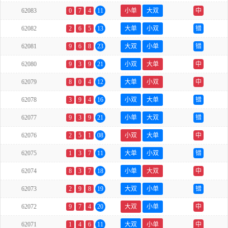
62083
0
7
4
11
小单
大双
中
62082
2
6
5
13
大单
小双
错
62081
9
6
8
23
大双
小单
错
62080
9
3
9
21
小双
大单
中
62079
8
0
4
12
大单
小双
中
62078
3
9
4
16
小双
大单
错
62077
9
3
9
21
小单
大双
错
62076
2
5
1
08
小双
大单
中
62075
1
3
7
11
大单
小双
错
62074
8
3
7
18
小单
大双
中
62073
2
9
8
19
大双
小单
错
62072
9
7
4
20
大双
小单
中
62071
1
4
6
11
大双
小单
中