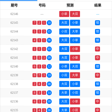
期号
号码
预测
结果
62146
---
小单
大双
---
62145
7
2
1
10
大双
小单
错
62144
1
1
3
05
小双
大单
错
62143
4
1
1
06
大双
小单
错
62142
1
1
1
03
大双
小单
中
62141
1
5
3
09
大双
小单
中
62140
6
1
5
12
小单
大双
错
62139
9
7
3
19
小双
大单
中
62138
2
4
2
08
大双
小单
错
62137
8
3
3
14
大单
小双
错
62136
4
1
4
09
大双
小单
中
62135
1
4
3
08
大单
小双
中