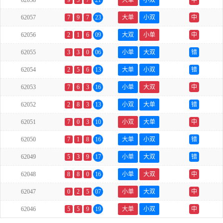
62058
9
5
7
21
大单
小双
中
62057
7
9
7
23
大单
小双
中
62056
2
1
6
09
大双
小单
中
62055
3
3
0
06
小单
大双
错
62054
2
5
6
13
大单
小双
错
62053
7
6
3
16
小单
大双
中
62052
2
8
3
13
小双
大单
错
62051
7
0
3
10
小双
大单
中
62050
7
1
8
16
大单
小双
错
62049
5
3
9
17
小单
大双
错
62048
8
8
0
16
小单
大双
中
62047
0
2
5
07
小单
大双
中
62046
5
5
9
19
大单
小双
中