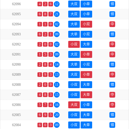
62096
4
2
6
12
大双
小单
错
62095
6
8
7
21
大双
小单
错
62094
1
1
0
02
大单
小双
中
62093
6
2
1
09
大单
小双
错
62092
2
0
0
02
小双
大单
中
62091
1
5
3
09
大双
小单
中
62090
2
8
4
14
大单
小双
错
62089
1
9
3
13
大双
小单
中
62088
2
0
9
11
小双
大单
错
62087
4
8
3
15
小双
大单
中
62086
5
7
4
16
大双
小单
中
62085
6
9
5
20
小双
大单
错
62084
6
0
3
09
小双
大单
错