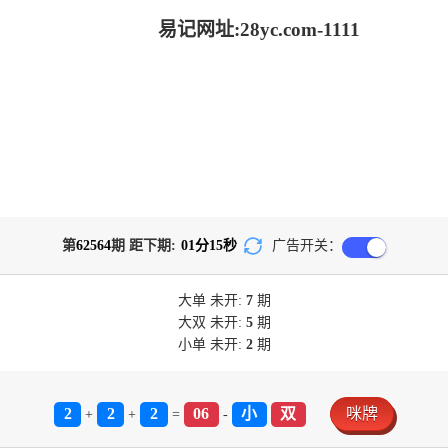
易记网址:28yc.com-1111
第
62564
期 距下期:
01
分
15
秒
广告开关：
大单
未开:
7
期
大双
未开:
5
期
小单
未开:
2
期
2
2
2
06
小
双
咪牌
+
+
=
-