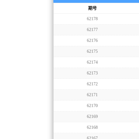
期号
62178
62177
62176
62175
62174
62173
62172
62171
62170
62169
62168
62167