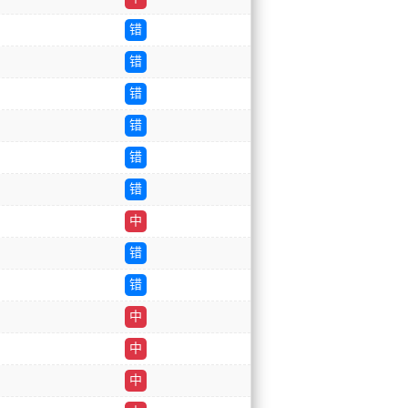
错
错
错
错
错
错
中
错
错
中
中
中