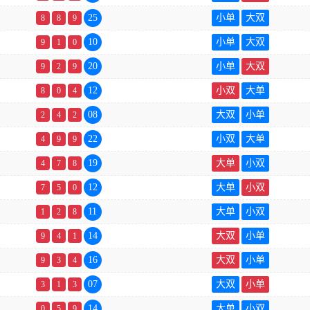
25
小单
大双
8
8
9
10
小单
大双
9
1
0
20
小单
大双
9
2
9
12
小双
大单
8
0
4
08
大双
小单
2
4
2
22
小双
大单
4
9
9
19
大单
小双
4
7
8
12
大单
小双
7
5
0
11
大单
小双
1
2
8
14
大双
小单
9
4
1
16
大双
小单
9
3
4
07
大双
小单
3
1
3
14
大单
小双
0
5
9