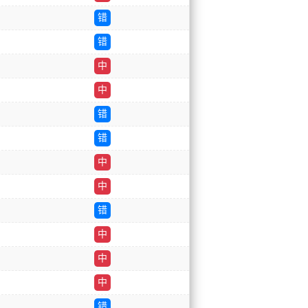
错
错
中
中
错
错
中
中
错
中
中
中
错