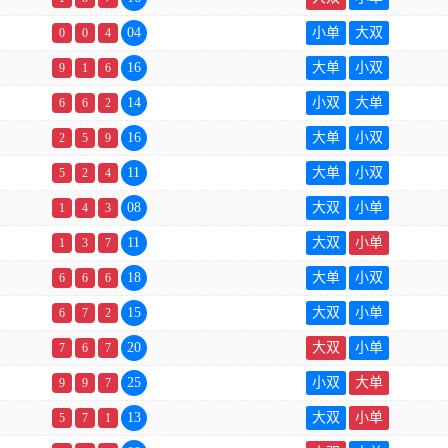
04
小单
大双
0
0
4
16
大单
小双
9
1
6
14
小双
大单
6
6
2
16
大单
小双
2
5
9
11
大单
小双
5
2
4
08
大双
小单
1
4
3
11
大双
小单
1
3
7
18
大单
小双
6
6
6
15
大双
小单
6
7
2
20
大双
小单
7
6
7
25
小双
大单
9
9
7
13
大双
小单
5
7
1