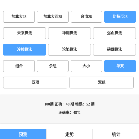
加拿大28
加拿大西28
台湾28
比特币28
未来算法
神测算法
浴血算法
冷峻算法
沦陷算法
磅礴算法
组合
杀组
大小
单双
双项
双组
100期 正确：48 期 错误：52 期
正确率：48%
预测
走势
统计