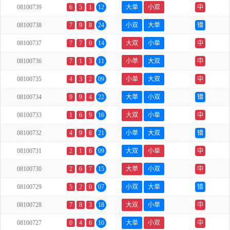
08100739
6
5
1
12
大单
小双
中
08100738
7
9
8
24
小双
大单
错
08100737
7
7
0
14
大双
小单
中
08100736
7
1
3
11
小单
大双
中
08100735
4
3
2
09
小单
大双
中
08100734
9
9
4
22
大单
小双
错
08100733
1
6
9
16
大双
小单
中
08100732
4
9
8
21
小单
大双
错
08100731
2
1
6
09
大双
小单
中
08100730
2
6
7
15
大单
小双
中
08100729
5
2
0
07
小双
大单
错
08100728
7
8
3
18
大双
小单
中
08100727
0
4
6
10
大单
小双
中