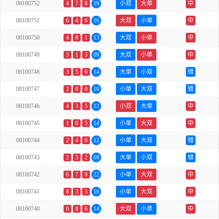
08100752
4
7
8
19
小双
大单
中
08100751
6
4
6
16
大双
小单
中
08100750
4
8
1
13
大双
小单
中
08100749
5
1
3
09
大双
小单
中
08100748
3
5
6
14
大单
小双
错
08100747
2
8
0
10
小单
大双
错
08100746
4
3
5
12
小双
大单
中
08100745
1
8
5
14
小单
大双
中
08100744
2
4
6
12
小单
大双
错
08100743
2
5
2
09
大单
小双
错
08100742
6
7
9
22
小单
大双
中
08100741
8
3
5
16
小单
大双
中
08100740
0
8
6
14
大双
小单
中