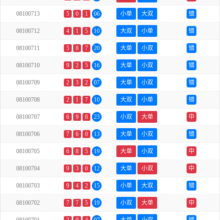
08100713
5
0
1
06
小单
大双
错
08100712
4
1
5
10
大双
小单
错
08100711
5
8
7
20
大单
小双
错
08100710
9
2
5
16
大单
小双
错
08100709
2
3
2
07
大单
小双
错
08100708
2
1
7
10
大双
小单
错
08100707
6
9
8
23
小双
大单
中
08100706
7
6
0
13
大单
小双
错
08100705
6
8
5
19
大单
小双
中
08100704
9
3
0
12
大单
小双
中
08100703
9
4
2
15
小单
大双
错
08100702
7
7
5
19
小双
大单
中