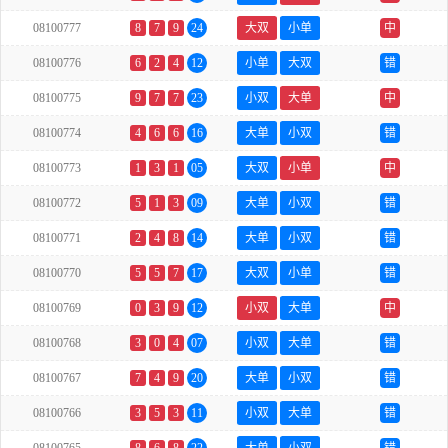
08100777
8
7
9
24
大双
小单
中
08100776
6
2
4
12
小单
大双
错
08100775
9
7
7
23
小双
大单
中
08100774
4
6
6
16
大单
小双
错
08100773
1
3
1
05
大双
小单
中
08100772
5
1
3
09
大单
小双
错
08100771
2
4
8
14
大单
小双
错
08100770
5
5
7
17
大双
小单
错
08100769
0
3
9
12
小双
大单
中
08100768
3
0
4
07
小双
大单
错
08100767
7
4
9
20
大单
小双
错
08100766
3
5
3
11
小双
大单
错