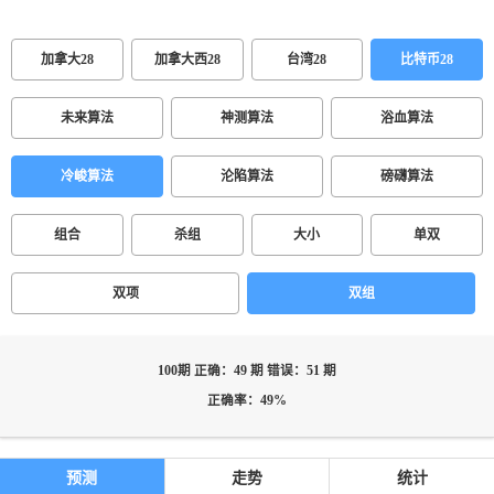
加拿大28
加拿大西28
台湾28
比特币28
未来算法
神测算法
浴血算法
冷峻算法
沦陷算法
磅礴算法
组合
杀组
大小
单双
双项
双组
100期 正确：49 期 错误：51 期
正确率：49%
预测
走势
统计