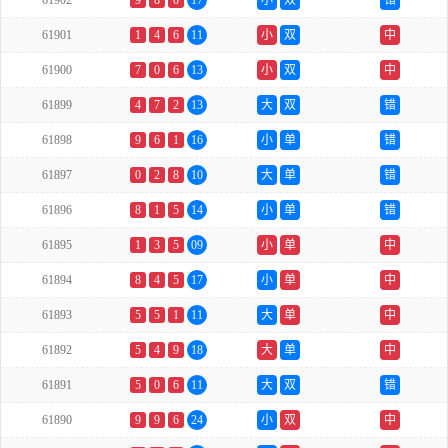
61902
9
8
0
17
小
双
错
61901
1
4
6
11
小
双
中
61900
7
0
6
13
小
双
中
61899
4
7
2
13
大
双
错
61898
9
6
1
16
小
单
错
61897
0
2
8
10
大
单
错
61896
8
1
5
14
小
单
错
61895
1
3
5
09
小
单
中
61894
8
4
5
17
小
单
中
61893
5
5
1
11
大
单
中
61892
5
4
9
18
大
单
中
61891
5
0
6
11
大
双
错
61890
9
9
6
24
小
双
中