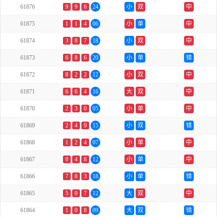
61876
9
9
6
24
小
双
中
61875
1
1
4
06
小
单
中
61874
3
8
7
18
小
双
中
61873
6
8
6
20
小
单
错
61872
8
2
2
12
小
双
中
61871
6
6
4
16
大
双
中
61870
2
3
0
05
小
单
中
61869
2
4
9
15
小
双
错
61868
1
2
4
07
小
单
中
61867
0
4
8
12
小
单
中
61866
7
8
3
18
小
单
错
61865
5
0
7
12
大
双
中
61864
1
0
8
09
大
双
错