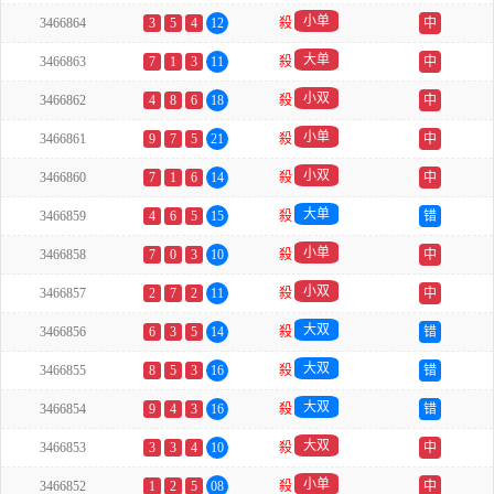
小单
3466864
3
5
4
12
殺
中
大单
3466863
7
1
3
11
殺
中
小双
3466862
4
8
6
18
殺
中
小单
3466861
9
7
5
21
殺
中
小双
3466860
7
1
6
14
殺
中
大单
3466859
4
6
5
15
殺
错
小单
3466858
7
0
3
10
殺
中
小双
3466857
2
7
2
11
殺
中
大双
3466856
6
3
5
14
殺
错
大双
3466855
8
5
3
16
殺
错
大双
3466854
9
4
3
16
殺
错
大双
3466853
3
3
4
10
殺
中
小单
3466852
1
2
5
08
殺
中