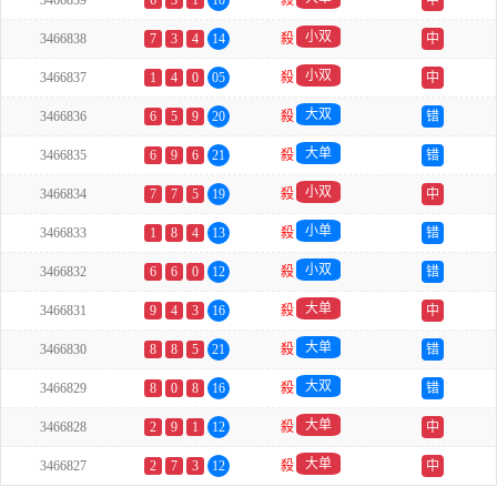
3466839
6
3
1
10
殺
中
小双
3466838
7
3
4
14
殺
中
小双
3466837
1
4
0
05
殺
中
大双
3466836
6
5
9
20
殺
错
大单
3466835
6
9
6
21
殺
错
小双
3466834
7
7
5
19
殺
中
小单
3466833
1
8
4
13
殺
错
小双
3466832
6
6
0
12
殺
错
大单
3466831
9
4
3
16
殺
中
大单
3466830
8
8
5
21
殺
错
大双
3466829
8
0
8
16
殺
错
大单
3466828
2
9
1
12
殺
中
大单
3466827
2
7
3
12
殺
中