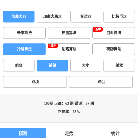
加拿大28
加拿大西28
台湾28
比特币28
未来算法
神测算法
浴血算法
冷峻算法
沦陷算法
磅礴算法
组合
杀组
大小
单双
双项
双组
100期 正确：63 期 错误：37 期
正确率：63%
预测
走势
统计