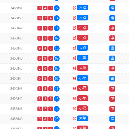
大双
3466851
9
4
9
22
殺
错
大双
3466850
8
2
4
14
殺
错
小双
3466849
1
7
6
14
殺
中
小双
3466848
1
1
7
09
殺
中
大双
3466847
9
4
3
16
殺
错
小单
3466846
0
9
0
09
殺
错
大单
3466845
2
0
5
07
殺
中
小单
3466844
0
2
5
07
殺
错
小双
3466843
3
8
0
11
殺
中
小单
3466842
8
4
6
18
殺
中
小双
3466841
8
2
4
14
殺
中
大单
3466840
9
8
8
25
殺
错
大单