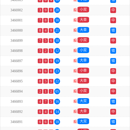
3466903
6
0
4
10
殺
错
小双
3466902
3
9
8
20
殺
中
大单
3466901
7
8
1
16
殺
中
大单
3466900
8
4
9
21
殺
错
小双
3466899
7
5
6
18
殺
中
小双
3466898
5
2
5
12
殺
错
大单
3466897
1
9
9
19
殺
错
小单
3466896
9
6
8
23
殺
中
大单
3466895
8
5
9
22
殺
中
小双
3466894
2
1
2
05
殺
中
大双
3466893
4
7
5
16
殺
错
大单
3466892
6
4
4
14
殺
中
大双
3466891
6
6
6
18
殺
错