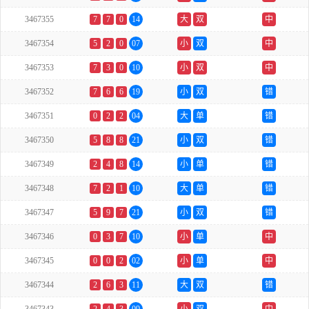
3467355
7
7
0
14
大
双
中
3467354
5
2
0
07
小
双
中
3467353
7
3
0
10
小
双
中
3467352
7
6
6
19
小
双
错
3467351
0
2
2
04
大
单
错
3467350
5
8
8
21
小
双
错
3467349
2
4
8
14
小
单
错
3467348
7
2
1
10
大
单
错
3467347
5
9
7
21
小
双
错
3467346
0
3
7
10
小
单
中
3467345
0
0
2
02
小
单
中
3467344
2
6
3
11
大
双
错