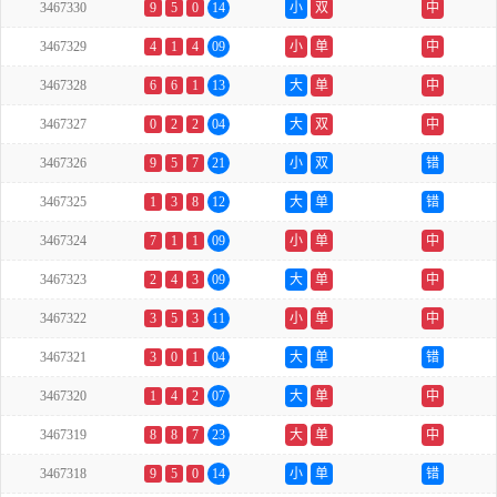
3467330
9
5
0
14
小
双
中
3467329
4
1
4
09
小
单
中
3467328
6
6
1
13
大
单
中
3467327
0
2
2
04
大
双
中
3467326
9
5
7
21
小
双
错
3467325
1
3
8
12
大
单
错
3467324
7
1
1
09
小
单
中
3467323
2
4
3
09
大
单
中
3467322
3
5
3
11
小
单
中
3467321
3
0
1
04
大
单
错
3467320
1
4
2
07
大
单
中
3467319
8
8
7
23
大
单
中
3467318
9
5
0
14
小
单
错