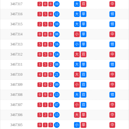
3467317
2
0
8
10
大
双
中
3467316
3
5
4
12
大
单
错
3467315
2
5
3
10
大
单
错
3467314
0
0
8
08
小
单
中
3467313
5
8
3
16
小
单
错
3467312
0
5
9
14
大
双
中
3467311
1
5
2
08
大
单
错
3467310
4
8
9
21
大
双
中
3467309
7
0
2
09
小
双
中
3467308
0
9
4
13
大
双
错
3467307
5
1
1
07
小
双
中
3467306
5
2
8
15
大
单
中
3467305
9
1
5
15
小
单
中