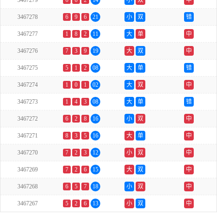
3467279
6
6
2
14
小
双
中
3467278
6
9
6
21
小
双
错
3467277
1
8
2
11
大
单
中
3467276
7
3
9
19
大
双
中
3467275
5
1
2
08
大
单
错
3467274
1
0
1
02
大
双
中
3467273
1
4
3
08
大
单
错
3467272
6
2
8
16
小
双
中
3467271
8
3
5
16
大
单
中
3467270
7
2
3
12
小
双
中
3467269
7
2
6
15
大
双
中
3467268
6
5
7
18
小
双
中
3467267
5
2
6
13
小
双
中