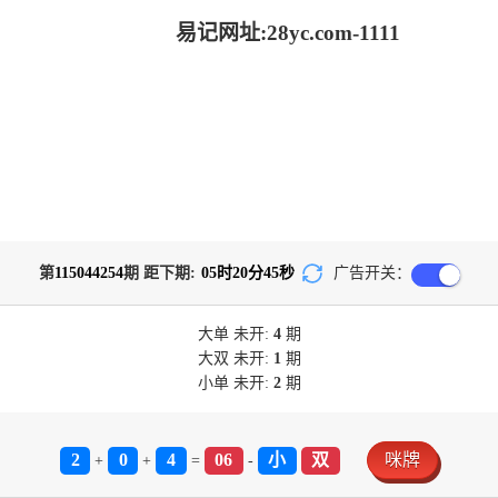
易记网址:28yc.com-1111
第
115044254
期 距下期:
05
时
20
分
45
秒
广告开关：
大单
未开:
4
期
大双
未开:
1
期
小单
未开:
2
期
2
0
4
06
小
双
咪牌
+
+
=
-