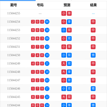
期号
号码
预测
结果
115044255
---
小
单
---
115044254
2
0
4
06
小
单
中
115044253
9
0
9
18
小
双
中
115044252
0
6
3
09
小
双
中
115044251
3
7
3
13
小
单
中
115044250
7
4
8
19
小
双
错
115044249
4
9
8
21
大
双
中
115044248
1
8
9
18
大
单
中
115044247
0
2
1
03
小
双
中
115044246
1
7
9
17
小
双
错
115044245
8
7
7
22
大
双
中
115044244
8
0
6
14
小
单
错