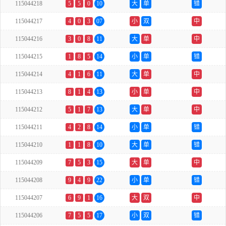
115044218
5
5
0
10
大
单
错
115044217
4
0
3
07
小
双
中
115044216
3
0
8
11
大
单
中
115044215
1
8
5
14
小
单
错
115044214
4
1
6
11
大
单
中
115044213
8
1
4
13
小
单
中
115044212
5
1
7
13
大
单
中
115044211
4
2
8
14
小
单
错
115044210
1
1
8
10
大
单
错
115044209
7
5
3
15
大
单
中
115044208
9
4
9
22
小
单
错
115044207
6
9
1
16
大
双
中
115044206
7
5
5
17
小
双
错