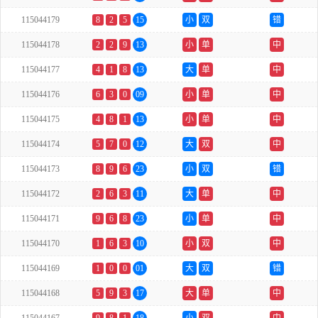
115044179
8
2
5
15
小
双
错
115044178
2
2
9
13
小
单
中
115044177
4
1
8
13
大
单
中
115044176
6
3
0
09
小
单
中
115044175
4
8
1
13
小
单
中
115044174
5
7
0
12
大
双
中
115044173
8
9
6
23
小
双
错
115044172
2
6
3
11
大
单
中
115044171
9
6
8
23
小
单
中
115044170
1
6
3
10
小
双
中
115044169
1
0
0
01
大
双
错
115044168
5
9
3
17
大
单
中