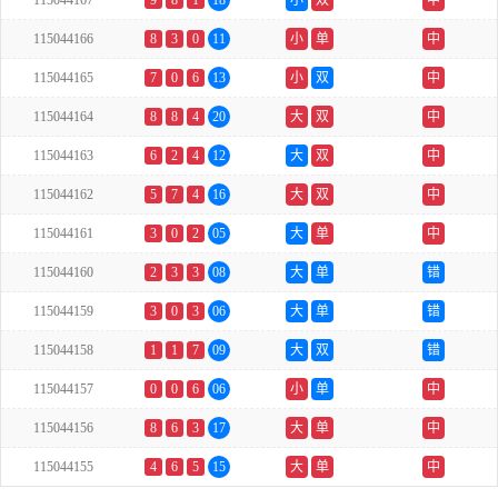
115044167
9
8
1
18
小
双
中
115044166
8
3
0
11
小
单
中
115044165
7
0
6
13
小
双
中
115044164
8
8
4
20
大
双
中
115044163
6
2
4
12
大
双
中
115044162
5
7
4
16
大
双
中
115044161
3
0
2
05
大
单
中
115044160
2
3
3
08
大
单
错
115044159
3
0
3
06
大
单
错
115044158
1
1
7
09
大
双
错
115044157
0
0
6
06
小
单
中
115044156
8
6
3
17
大
单
中
115044155
4
6
5
15
大
单
中