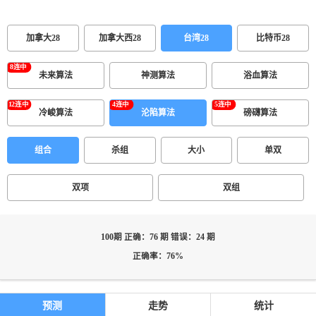
加拿大28
加拿大西28
台湾28
比特币28
未来算法
神测算法
浴血算法
冷峻算法
沦陷算法
磅礴算法
组合
杀组
大小
单双
双项
双组
100期 正确：76 期 错误：24 期
正确率：76%
预测
走势
统计