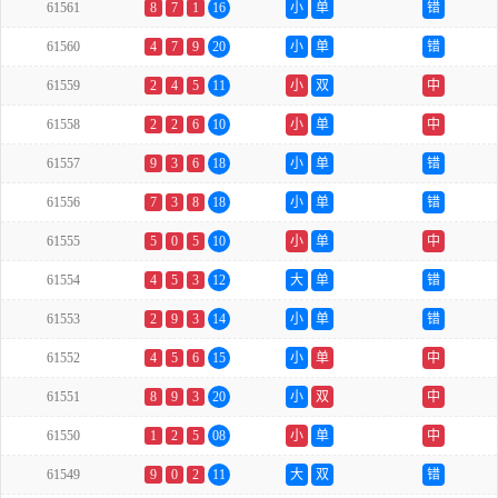
61561
8
7
1
16
小
单
错
61560
4
7
9
20
小
单
错
61559
2
4
5
11
小
双
中
61558
2
2
6
10
小
单
中
61557
9
3
6
18
小
单
错
61556
7
3
8
18
小
单
错
61555
5
0
5
10
小
单
中
61554
4
5
3
12
大
单
错
61553
2
9
3
14
小
单
错
61552
4
5
6
15
小
单
中
61551
8
9
3
20
小
双
中
61550
1
2
5
08
小
单
中
61549
9
0
2
11
大
双
错