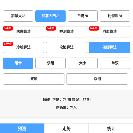
加拿大28
加拿大西28
台湾28
比特币28
未来算法
神测算法
浴血算法
冷峻算法
沦陷算法
磅礴算法
组合
杀组
大小
单双
双项
双组
100期 正确：73 期 错误：27 期
正确率：73%
预测
走势
统计