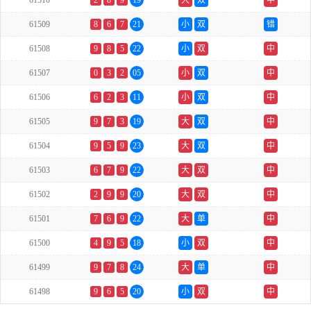
61510
2
8
9
19
大
双
中
61509
8
6
7
21
小
双
错
61508
9
8
5
22
小
双
中
61507
0
3
2
05
小
双
中
61506
6
2
3
11
小
双
中
61505
9
7
3
19
大
双
中
61504
9
5
9
23
大
双
中
61503
6
7
9
22
大
双
中
61502
2
9
9
20
大
双
中
61501
7
6
9
22
大
单
中
61500
4
9
5
18
小
双
中
61499
9
7
8
24
大
单
中
61498
9
6
5
20
小
双
中