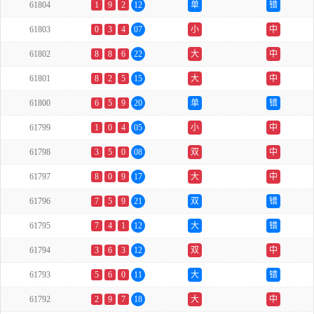
61804
1
9
2
12
单
错
61803
0
3
4
07
小
中
61802
8
8
6
22
大
中
61801
8
2
5
15
大
中
61800
6
5
9
20
单
错
61799
1
0
4
05
小
中
61798
3
5
0
08
双
中
61797
8
0
9
17
大
中
61796
7
5
9
21
双
错
61795
7
4
1
12
大
错
61794
3
6
3
12
双
中
61793
5
6
0
11
大
错
61792
2
9
7
18
大
中