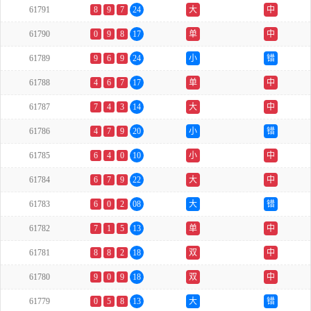
61791
8
9
7
24
大
中
61790
0
9
8
17
单
中
61789
9
6
9
24
小
错
61788
4
6
7
17
单
中
61787
7
4
3
14
大
中
61786
4
7
9
20
小
错
61785
6
4
0
10
小
中
61784
6
7
9
22
大
中
61783
6
0
2
08
大
错
61782
7
1
5
13
单
中
61781
8
8
2
18
双
中
61780
9
0
9
18
双
中
61779
0
5
8
13
大
错