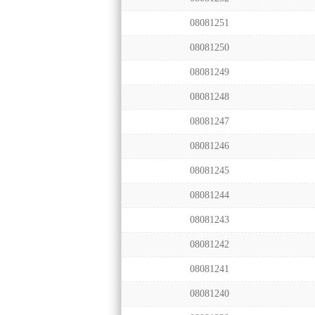
08081251
08081250
08081249
08081248
08081247
08081246
08081245
08081244
08081243
08081242
08081241
08081240