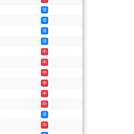
错
错
错
错
中
中
中
中
中
中
错
中