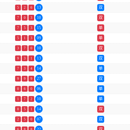
13
双
5
2
6
10
双
7
0
3
15
单
7
5
3
09
单
5
1
3
10
双
3
7
0
13
双
9
3
1
14
单
7
3
4
27
双
9
9
9
06
单
0
6
0
10
单
1
7
2
14
双
8
5
1
07
双
2
5
0
22
双
6
8
8