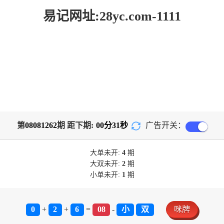
易记网址:28yc.com-1111
第
08081262
期 距下期:
00
分
31
秒
广告开关：
大单
未开:
4
期
大双
未开:
2
期
小单
未开:
1
期
0
+
2
+
6
=
08
-
小
双
咪牌