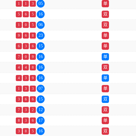
05
单
1
1
3
16
双
5
6
5
06
双
1
0
5
23
单
9
6
8
15
单
6
3
6
16
单
7
0
9
16
双
4
4
8
16
单
4
3
9
07
单
1
3
3
15
双
3
6
6
12
双
7
3
2
17
单
8
3
6
16
双
3
8
5