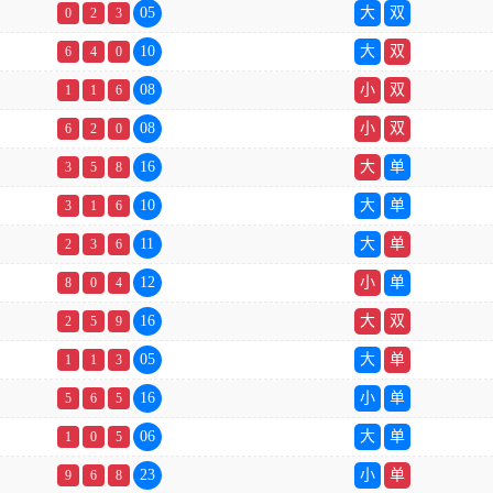
05
大
双
0
2
3
10
大
双
6
4
0
08
小
双
1
1
6
08
小
双
6
2
0
16
大
单
3
5
8
10
大
单
3
1
6
11
大
单
2
3
6
12
小
单
8
0
4
16
大
双
2
5
9
05
大
单
1
1
3
16
小
单
5
6
5
06
大
单
1
0
5
23
小
单
9
6
8