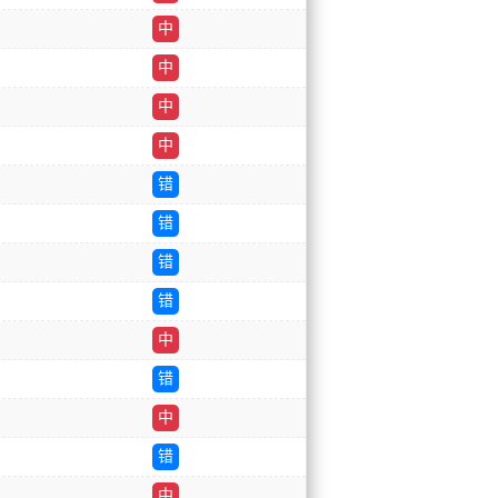
中
中
中
中
错
错
错
错
中
错
中
错
中