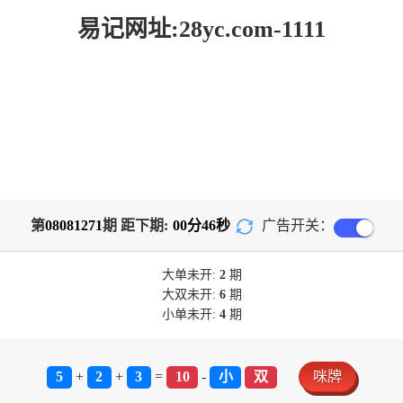
易记网址:28yc.com-1111
第
08081271
期 距下期:
00
分
45
秒
广告开关：
大单
未开:
2
期
大双
未开:
6
期
小单
未开:
4
期
5
+
2
+
3
=
10
-
小
双
咪牌