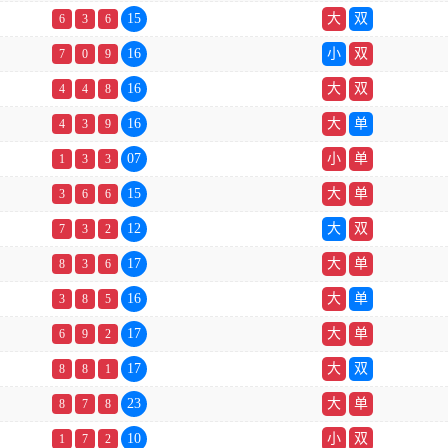
15
大
双
6
3
6
16
小
双
7
0
9
16
大
双
4
4
8
16
大
单
4
3
9
07
小
单
1
3
3
15
大
单
3
6
6
12
大
双
7
3
2
17
大
单
8
3
6
16
大
单
3
8
5
17
大
单
6
9
2
17
大
双
8
8
1
23
大
单
8
7
8
10
小
双
1
7
2