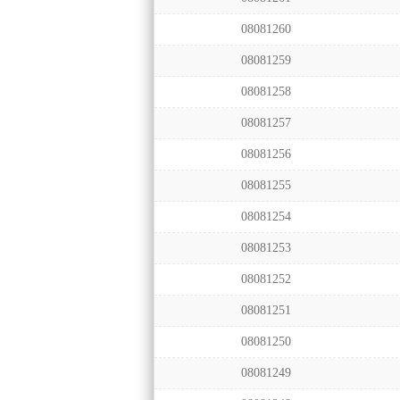
08081260
08081259
08081258
08081257
08081256
08081255
08081254
08081253
08081252
08081251
08081250
08081249