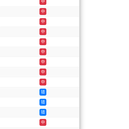
中
中
中
中
中
中
中
中
中
错
错
错
中