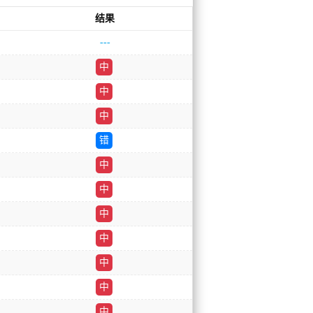
结果
---
中
中
中
错
中
中
中
中
中
中
中